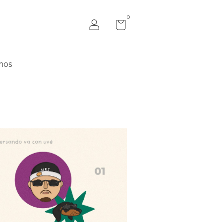
0
mos