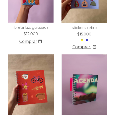
libreta luz: gulupada
stickers: retiro
$12.000
$15.000
Comprar