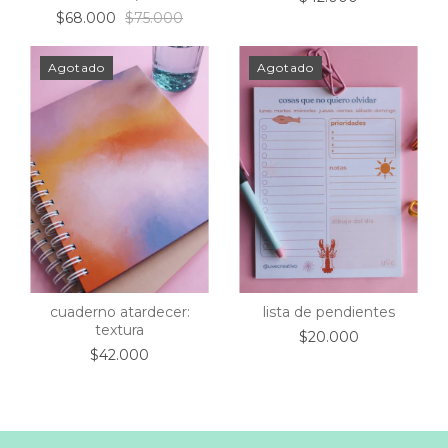
diciembre)
$68.000
$75.000
Agotado
Agotado
cuaderno atardecer:
lista de pendientes
textura
$20.000
$42.000