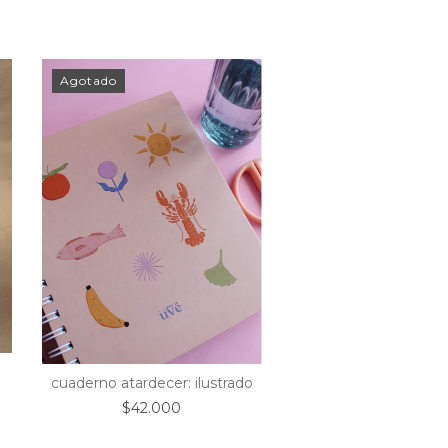
Agotado
Agotado
cuaderno atardecer: ilustrado
cuaderno atardecer:
$42.000
$42.000