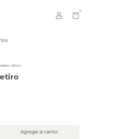
0
mos
ickers: retiro
retiro