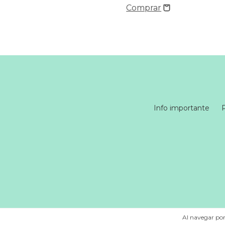
68.000
$75.000
Info importante
Al navegar por 