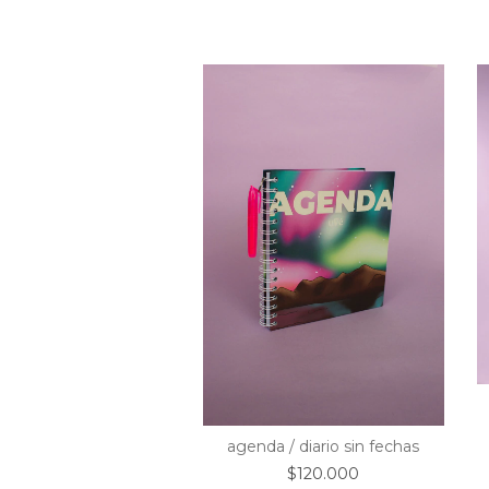
do
eador mensual de
agenda / diario sin fechas
rio (abril - diciembre)
$120.000