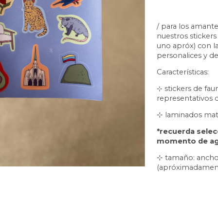
/ para los amantes
nuestros sticker
uno apróx) con la
personalices y de
Características:
⊹ s
tickers de fau
representativos de
⊹ laminados mate 
*recuerda selecc
momento de agr
⊹ tamaño: ancho:
(apróximadamen