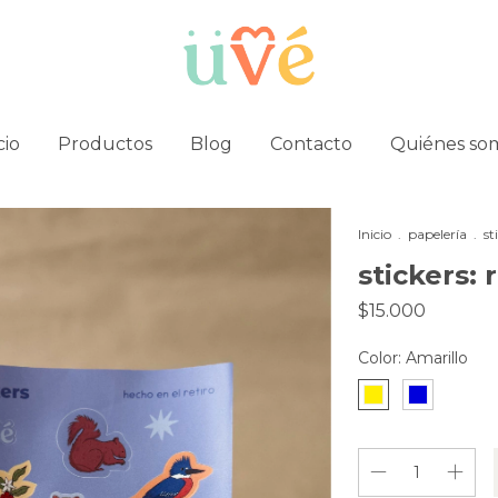
cio
Productos
Blog
Contacto
Quiénes so
Inicio
.
papelería
.
st
stickers: 
$15.000
Color:
Amarillo