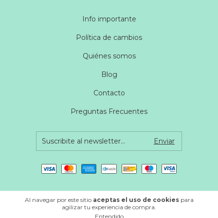
Info importante
Política de cambios
Quiénes somos
Blog
Contacto
Preguntas Frecuentes
Al navegar por este sitio
aceptas el uso de cookies
para
agilizar tu experiencia de compra.
Copyright uvé creativo - 2026. Todos los derechos reservados.
Entendido