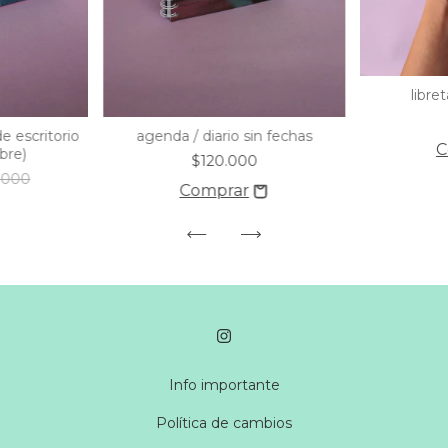
libre
 escritorio
agenda / diario sin fechas
mbre)
$120.000
.000
Info importante
Política de cambios